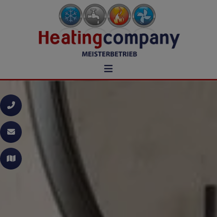
chließen
eßen
hließen
chließen
nd schließen
chließen